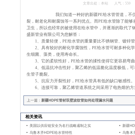
文章出处：本站
人气：
559
我们知道一种好的新疆PE给水管管道，不仅要具有
裂，耐老化和耐腐蚀等一系列优点。而PE给水管除了能够
卫生，所以也经常的被使用在给水管中，并逐渐的取代了钢
盛新管业有限公司为您解答：
1、质量轻便，PE给水管的重量要比不锈钢管、镀锌管
2、具有较好的耐化学腐蚀性，PE给水管可耐多种化学
生细菌、藻类，使用寿命长。
3、它的柔软性好，PE给水管的揉性使得它更容易弯曲
4、低温抗冲击性好，聚乙烯的低温脆化温度极低，可在-
生管子脆裂。
5、抗应力开裂性好，PE给水管具有低的缺口敏感性。
6、连接可靠，聚乙烯管道系统之间采用了电热熔的方
上一篇：
新疆HDPE管材双壁波纹管如何处理漏水问题
相关资讯
美国以供应链安全为名行战略遏制之实
新疆H
乌鲁木齐HDPE给水管特性
乌鲁木