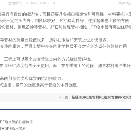
发表时间：2018-03-30 04:51:01
字体大
良好的经济性，而且还要具备接口稳定性和可靠性，材料要抗冲
承受一定的压力外，刚性比较好、尺寸稳定性好，连接起来也比较的方便
铁管材、聚氯乙烯等管材。那它与传统管材相比，PE给水管有哪些优势
等管材的质量要轻便很多，所以在搬运和安装上也方便很多。
介质的腐蚀，而且土壤中存在的化学物质不会对管道造成任何降解作用，
，工程上可以用个改变管道走向的方式绕过障碍物。
60-60°温度范围安全使用。而且在冬季施工的时候，如果材料抗冲击
高的剪切强度和优异的抗刮痕能力。
式连接，接口的强度要高于管道的本身强度。
下一篇：
新疆HDPE给管材PE给水管和PPR水
DPE给水管的性能特征
齐HDPE给水管材