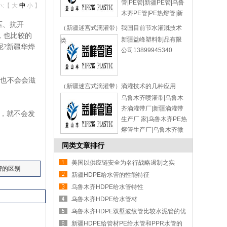
管|PE管|新疆PE管|乌鲁
小:【
大
中
小
】
木齐PE管|PE热熔管|新
疆PE热熔管|乌鲁木齐
压、抗开
（新疆迷宫式滴灌带）我国目前节水灌溉技术
PE热熔管|新疆益峰塑料
，也比较的
新疆益峰塑料制品有限
类
制品有限公司
呢?新疆华烨
公司13899945340
13899945340
也不会会滋
（新疆迷宫式滴灌带）滴灌技术的几种应用
乌鲁木齐喷灌带|乌鲁木
齐滴灌带厂|新疆滴灌带
好，就不会发
生产厂 家|乌鲁木齐PE热
熔管生产厂|乌鲁木齐微
喷带生产厂|益峰管道|新
同类文章排行
疆益峰塑料制品有限公
司13899945340
美国以供应链安全为名行战略遏制之实
管的区别
新疆HDPE给水管的性能特征
乌鲁木齐HDPE给水管特性
乌鲁木齐HDPE给水管材
乌鲁木齐HDPE双壁波纹管比较水泥管的优
势
新疆HDPE给管材PE给水管和PPR水管的