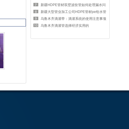
区别
新疆HDPE管材双壁波纹管如何处理漏水问
题
新疆大型管业加工公司HDPE管材pe给水管
的优势
乌鲁木齐滴灌带：滴灌系统的使用注意事项
有哪
乌鲁木齐滴灌管选择经济实用的