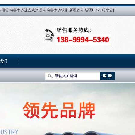
毛管|乌鲁木齐迷宫式滴灌带|乌鲁木齐软带|新疆软带|新疆HDPE给水管|
新疆滴灌带生产厂 家|乌鲁木齐PE热熔管生产厂|乌鲁木齐微喷带生产厂|益
新疆PE给水管|乌鲁木齐PE给水管|PE管|新疆PE管|乌鲁木齐PE管|PE热
灌管|新疆压力补偿式滴灌管|乌鲁木齐内镶式压力补偿滴灌管|新疆内镶式
我们
关于我们
|
网站地图
|
加入收藏