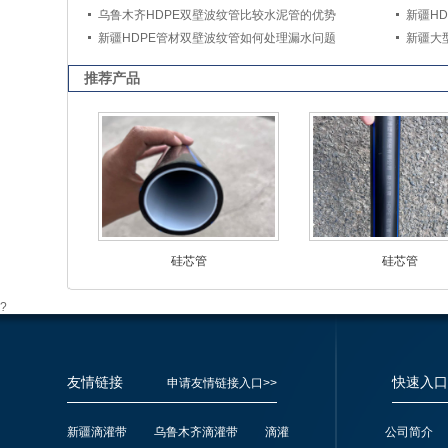
乌鲁木齐HDPE双壁波纹管比较水泥管的优势
新疆H
新疆HDPE管材双壁波纹管如何处理漏水问题
新疆大
推荐产品
硅芯管
硅芯管
?
友情链接
快速入口
申请友情链接入口>>
新疆滴灌带
乌鲁木齐滴灌带
滴灌
公司简介