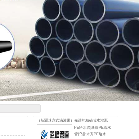
（新疆迷宫式滴灌带）先进的精确节水灌溉
PE给水管|新疆PE给水
管|乌鲁木齐PE给水